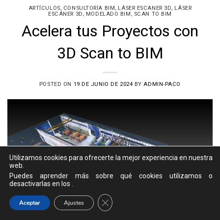
,
,
,
ARTÍCULOS
CONSULTORÍA BIM
LÁSER ESCANER 3D
LÁSER
,
,
ESCÁNER 3D
MODELADO BIM
SCAN TO BIM
Acelera tus Proyectos con
3D Scan to BIM
POSTED ON
19 DE JUNIO DE 2024
BY
ADMIN-PACO
Utilizamos cookies para ofrecerte la mejor experiencia en nuestra
web.
Puedes aprender más sobre qué cookies utilizamos o
desactivarlas en los
.
Cerrar el banner de cookies RGPD
Aceptar
Ajustes