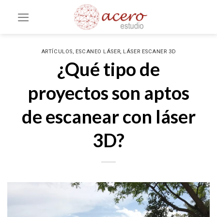
Saltar
al
contenido
,
,
ARTÍCULOS
ESCANEO LÁSER
LÁSER ESCANER 3D
¿Qué tipo de
proyectos son aptos
de escanear con láser
3D?