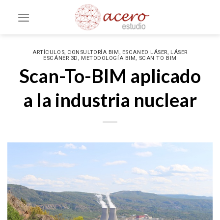
Saltar
al
contenido
,
,
,
ARTÍCULOS
CONSULTORÍA BIM
ESCANEO LÁSER
LÁSER
,
,
ESCÁNER 3D
METODOLOGÍA BIM
SCAN TO BIM
Scan-To-BIM aplicado
a la industria nuclear