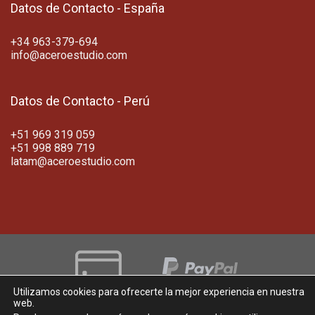
Datos de Contacto - España
+34 963-379-694
info@aceroestudio.com
Datos de Contacto - Perú
+51 969 319 059
+51 998 889 719
latam@aceroestudio.com
Utilizamos cookies para ofrecerte la mejor experiencia en nuestra
Copyright 2026 ©
ACERO ESTUDIO
web.
Aviso legal | Política de Privacidad | Cookies