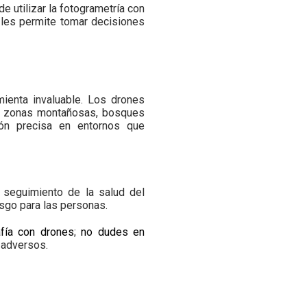
e utilizar la fotogrametría con
o les permite tomar decisiones
mienta invaluable. Los drones
 en zonas montañosas, bosques
ión precisa en entornos que
n seguimiento de la salud del
esgo para las personas.
afía con drones
;
no dudes en
 adversos.