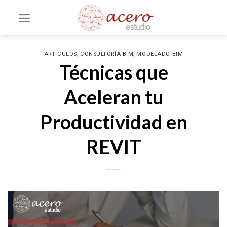
Saltar
al
contenido
,
,
ARTÍCULOS
CONSULTORÍA BIM
MODELADO BIM
Técnicas que
Aceleran tu
Productividad en
REVIT