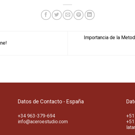
Importancia de la Metod
ine!
Datos de Contacto - España
Dat
+34 963-379-694
+51
info@aceroestudio.com
+51
lat