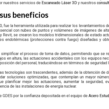
or nuestros servicios de
Escaneado Láser 3D
y nuestros
consul
sus beneficios
 fue la herramienta utilizada para realizar los levantamientos d
esencial con nubes de puntos y volúmenes de imágenes de alta 
y Revit, se crearon los modelos tridimensionales de estado actua
nes endotérmicas (protecciones contra fuego) diseñadas y obt
 simplificar el proceso de toma de datos, permitiendo que se r
ajos en altura, las actuaciones accidentales con los equipos ne
osición del personal; traduciéndose en términos de seguridad la
as tecnologías son trascendentes, además de la obtención de d
indar soluciones optimizadas, que contemplan un mayor número
e planificar mejor las actuaciones, aumentar la seguridad, ev
iencia de las instalaciones de energía nuclear.
e GDES por la confianza depositada en el equipo de
Acero Estud